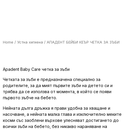
Home
/
Устна хигиена
/ АПАДЕНТ БЕЙБИ КЕЪР ЧЕТКА ЗА ЗЪБИ
Apadent Baby Care четка за зъби
Четката за зъби е предназначена специално за
родителите, за да мият първите зъби на детето си и
трябва да се използва от момента, в който се появи
първото зъбче на бебето.
Нейната дълга дръжка я прави удобна за хващане и
насочване, а нейната малка глава и изключително меките
косми със заоблени върхове улесняват достигането до
всички зъби на бебето, без никакво нараняване на