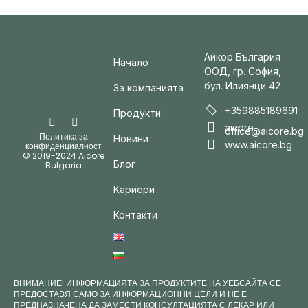
Айкор България
Начало
ООД, гр. София,
бул. Илиянци 42
За компанията
+359885189691
Продукти
aicore-
office@aicore.bg
Политика за
Новини
www.aicore.bg
конфиденциалност
© 2019-2024 Aicore
Блог
Bulgaria
Кариери
Контакти
ВНИМАНИЕ! ИНФОРМАЦИЯТА ЗА ПРОДУКТИТЕ НА УЕБСАЙТА СЕ
ПРЕДОСТАВЯ САМО ЗА ИНФОРМАЦИОННИ ЦЕЛИ И НЕ Е
ПРЕДНАЗНАЧЕНА ДА ЗАМЕСТИ КОНСУЛТАЦИЯТА С ЛЕКАР ИЛИ